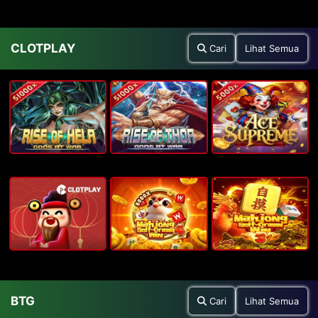
Live22 Lobby
Dragon's Treasure Live22
Candy Bomb
CLOTPLAY
Cari
Lihat Semua
Rise Of Hela: Gods At War
Rise Of Thor: Gods At War
Ace Supreme
Clotplay Lobby
Mahjong Self-Drawn Win 4
Mahjong Self-Drawn Win 3
BTG
Cari
Lihat Semua