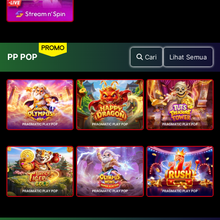
Stream N Spin - Luna
PROMO
PP POP
Cari
Lihat Semua
Gates of Olympus POP
Happy Dragon
Tut's Treasure Tower
Lucky Tiger Gold
Olympus Wins
777 Rush