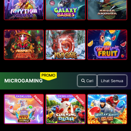
Rhythm Nights
Galaxy Babies
Raiden Shogun
Prosperity Horse
Koi Gate
Hot Hot Fruit
PROMO
MICROGAMING
Cari
Lihat Semua
PROMO
PROMO
Almighty Zeus Spin Royal
Clucking Rush
Break Away Deluxe Triple Pots