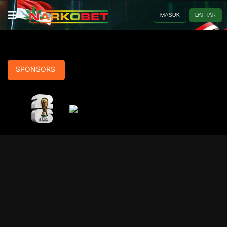
MASUK
DAFTAR
TENTANG KAMI
MOBILE
INFO
SPONSORS